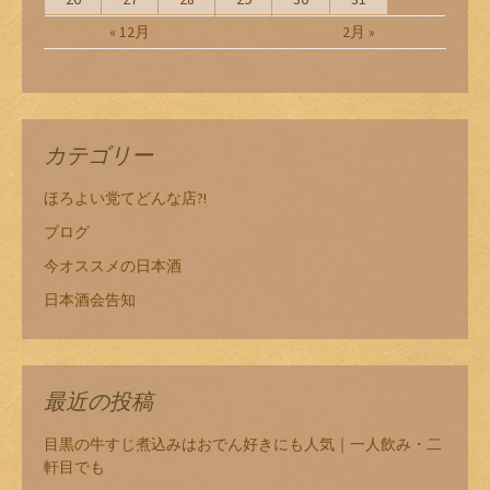
« 12月
2月 »
カテゴリー
ほろよい党てどんな店?!
ブログ
今オススメの日本酒
日本酒会告知
最近の投稿
目黒の牛すじ煮込みはおでん好きにも人気｜一人飲み・二
軒目でも