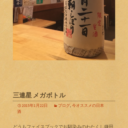
三連星 メガボトル
2015年1月22日
ブログ
,
今オススメの日本
酒
どうもフェイスブックでお馴染みのわたくし鎌田