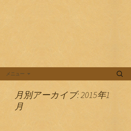
目黒駅前の居酒屋、日本酒バル。
目黒ほろよい党
コンテンツへ移動
検
メニュー
索:
月別アーカイブ: 2015年1
月