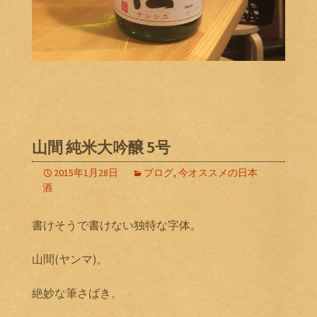
山間 純米大吟醸 5号
2015年1月28日
ブログ
,
今オススメの日本
酒
書けそうで書けない独特な字体。
山間(ヤンマ)。
絶妙な筆さばき。