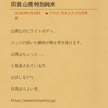
田酒 山廃 特別純米
2015年1月29日
ブログ
,
今オススメの日本
酒
山廃なのにライトボディ。
エッジの効いた酸味が喉を突き抜けます。
山廃はちょっと…。
と敬遠されている方。
お試しを(^^)
目黒ほろよい党
https://www.horoyoitou.jp/