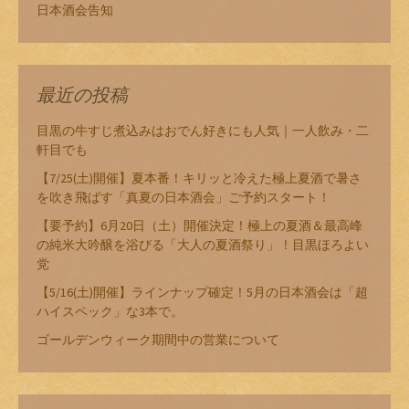
日本酒会告知
最近の投稿
目黒の牛すじ煮込みはおでん好きにも人気｜一人飲み・二
軒目でも
【7/25(土)開催】夏本番！キリッと冷えた極上夏酒で暑さ
を吹き飛ばす「真夏の日本酒会」ご予約スタート！
【要予約】6月20日（土）開催決定！極上の夏酒＆最高峰
の純米大吟醸を浴びる「大人の夏酒祭り」！目黒ほろよい
党
【5/16(土)開催】ラインナップ確定！5月の日本酒会は「超
ハイスペック」な3本で。
ゴールデンウィーク期間中の営業について