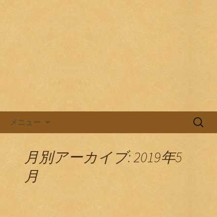
目黒駅前の居酒屋、日本酒バル。
目黒ほろよい党
コンテンツへ移動
検
メニュー
索:
月別アーカイブ: 2019年5
月