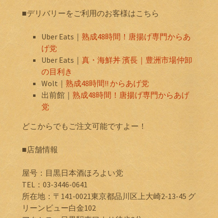
■デリバリーをご利用のお客様はこちら
Uber Eats｜
熟成48時間！唐揚げ専門からあ
げ党
Uber Eats｜
真・海鮮丼 濱長｜豊洲市場仲卸
の目利き
Wolt｜
熟成48時間!! からあげ党
出前館｜
熟成48時間！唐揚げ専門からあげ
党
どこからでもご注文可能ですよー！
■店舗情報
屋号：目黒日本酒ほろよい党
TEL：03-3446-0641
所在地：〒141-0021東京都品川区上大崎2-13-45 グ
リーンビュー白金102