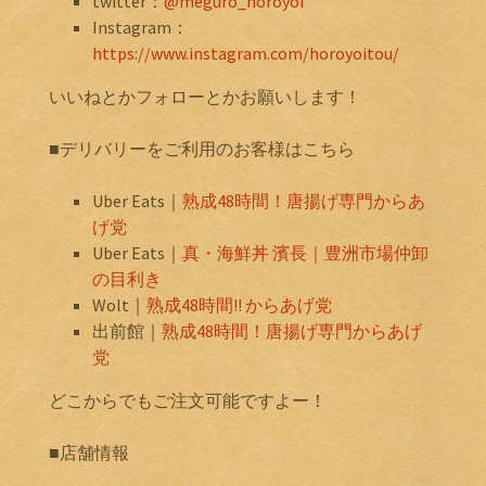
twitter：
@meguro_horoyoi
Instagram：
https://www.instagram.com/horoyoitou/
いいねとかフォローとかお願いします！
■デリバリーをご利用のお客様はこちら
Uber Eats｜
熟成48時間！唐揚げ専門からあ
げ党
Uber Eats｜
真・海鮮丼 濱長｜豊洲市場仲卸
の目利き
Wolt｜
熟成48時間!! からあげ党
出前館｜
熟成48時間！唐揚げ専門からあげ
党
どこからでもご注文可能ですよー！
■店舗情報