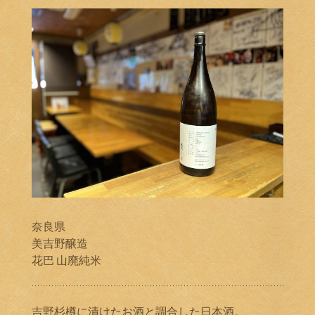
奈良県
美吉野醸造
花巴 山廃純米
吉野杉樽に漬けたお酒と調合した日本酒。