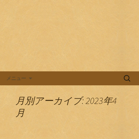
目黒駅前の居酒屋、日本酒バル。
目黒ほろよい党
コンテンツへ移動
検
メニュー
索:
月別アーカイブ: 2023年4
月