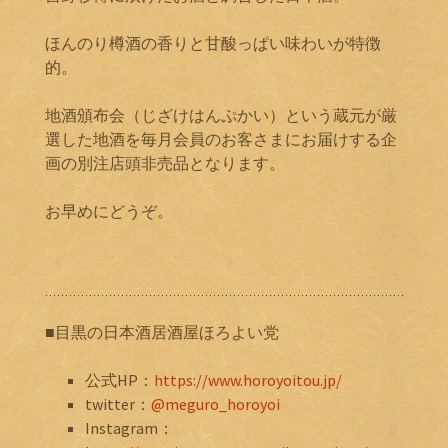
ほんのり樽酒の香りと甘酸っぱい味わいが特徴
的。
地酒頒布会（じざけはんぷかい）という蔵元が厳
選した地酒を毎月会員のお客さまにお届けする企
画の別注店頭非売品となります。
お早めにどうぞ。
■目黒の日本酒居酒屋ほろよい党
公式HP：
https://www.horoyoitou.jp/
twitter：
@meguro_horoyoi
Instagram：