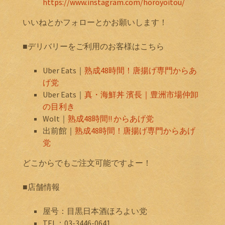
https://www.instagram.com/horoyoitou/
いいねとかフォローとかお願いします！
■デリバリーをご利用のお客様はこちら
Uber Eats｜
熟成48時間！唐揚げ専門からあ
げ党
Uber Eats｜
真・海鮮丼 濱長｜豊洲市場仲卸
の目利き
Wolt｜
熟成48時間!! からあげ党
出前館｜
熟成48時間！唐揚げ専門からあげ
党
どこからでもご注文可能ですよー！
■店舗情報
屋号：目黒日本酒ほろよい党
TEL：03-3446-0641