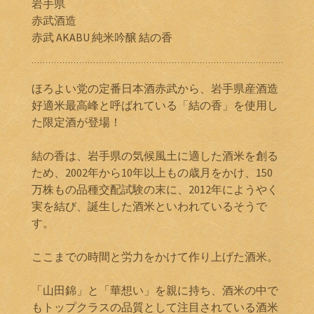
岩手県
赤武酒造
赤武 AKABU 純米吟醸 結の香
ほろよい党の定番日本酒赤武から、岩手県産酒造
好適米最高峰と呼ばれている「結の香」を使用し
た限定酒が登場！
結の香は、岩手県の気候風土に適した酒米を創る
ため、2002年から10年以上もの歳月をかけ、150
万株もの品種交配試験の末に、2012年にようやく
実を結び、誕生した酒米といわれているそうで
す。
ここまでの時間と労力をかけて作り上げた酒米。
「山田錦」と「華想い」を親に持ち、酒米の中で
もトップクラスの品質として注目されている酒米