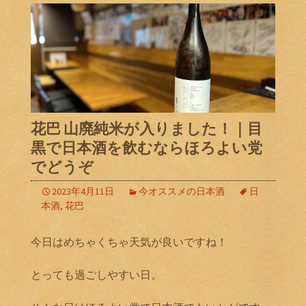
花巴 山廃純米が入りました！｜目
黒で日本酒を飲むならほろよい党
でどうぞ
2023年4月11日
今オススメの日本酒
日
本酒
,
花巴
今日はめちゃくちゃ天気が良いですね！
とっても過ごしやすい日。