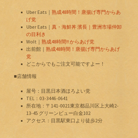
Uber Eats｜
熟成48時間！唐揚げ専門からあ
げ党
Uber Eats｜
真・海鮮丼 濱長｜豊洲市場仲卸
の目利き
Wolt｜
熟成48時間!! からあげ党
出前館｜
熟成48時間！唐揚げ専門からあげ
党
どこからでもご注文可能ですよー！
■店舗情報
屋号：目黒日本酒ほろよい党
TEL：03-3446-0641
所在地：〒141-0021東京都品川区上大崎2-
13-45 グリーンビュー白金102
アクセス：目黒駅東口より徒歩2分