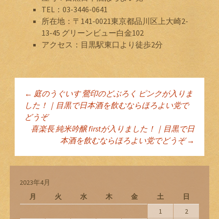
TEL：03-3446-0641
所在地：〒141-0021東京都品川区上大崎2-
13-45 グリーンビュー白金102
アクセス：目黒駅東口より徒歩2分
←
庭のうぐいす 鶯印のどぶろく ピンクが入りま
投稿ナビゲーショ
した！｜目黒で日本酒を飲むならほろよい党で
どうぞ
喜楽長 純米吟醸 firstが入りました！｜目黒で日
ン
本酒を飲むならほろよい党でどうぞ
→
2023年4月
月
火
水
木
金
土
日
1
2