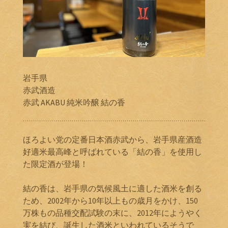
岩手県
赤武酒造
赤武 AKABU 純米吟醸 結の香
ほろよい党の定番日本酒赤武から、岩手県産酒造
好適米最高峰と呼ばれている「結の香」を使用し
た限定酒が登場！
結の香は、岩手県の気候風土に適した酒米を創る
ため、2002年から10年以上もの歳月をかけ、150
万株もの品種交配試験の末に、2012年にようやく
実を結び、誕生した酒米といわれているそうで