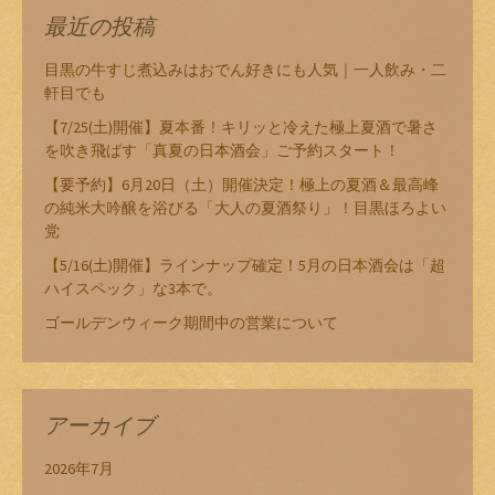
最近の投稿
目黒の牛すじ煮込みはおでん好きにも人気｜一人飲み・二
軒目でも
【7/25(土)開催】夏本番！キリッと冷えた極上夏酒で暑さ
を吹き飛ばす「真夏の日本酒会」ご予約スタート！
【要予約】6月20日（土）開催決定！極上の夏酒＆最高峰
の純米大吟醸を浴びる「大人の夏酒祭り」！目黒ほろよい
党
【5/16(土)開催】ラインナップ確定！5月の日本酒会は「超
ハイスペック」な3本で。
ゴールデンウィーク期間中の営業について
アーカイブ
2026年7月