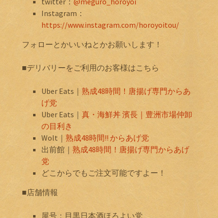
twitter：
@meguro_horoyoi
Instagram：
https://www.instagram.com/horoyoitou/
フォローとかいいねとかお願いします！
■デリバリーをご利用のお客様はこちら
Uber Eats｜
熟成48時間！唐揚げ専門からあ
げ党
Uber Eats｜
真・海鮮丼 濱長｜豊洲市場仲卸
の目利き
Wolt｜
熟成48時間!! からあげ党
出前館｜
熟成48時間！唐揚げ専門からあげ
党
どこからでもご注文可能ですよー！
■店舗情報
屋号：目黒日本酒ほろよい党