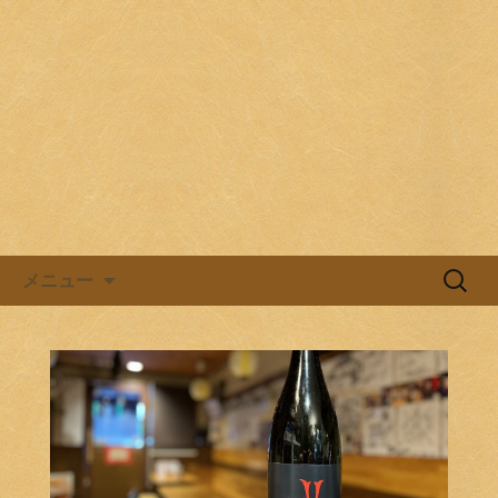
目黒駅前の居酒屋、日本酒バル。
目黒ほろよい党
コンテンツへ移動
検
メニュー
索: