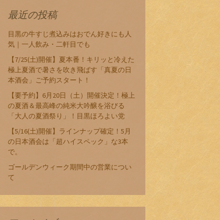
最近の投稿
目黒の牛すじ煮込みはおでん好きにも人
気｜一人飲み・二軒目でも
【7/25(土)開催】夏本番！キリッと冷えた
極上夏酒で暑さを吹き飛ばす「真夏の日
本酒会」ご予約スタート！
【要予約】6月20日（土）開催決定！極上
の夏酒＆最高峰の純米大吟醸を浴びる
「大人の夏酒祭り」！目黒ほろよい党
【5/16(土)開催】ラインナップ確定！5月
の日本酒会は「超ハイスペック」な3本
で。
ゴールデンウィーク期間中の営業につい
て