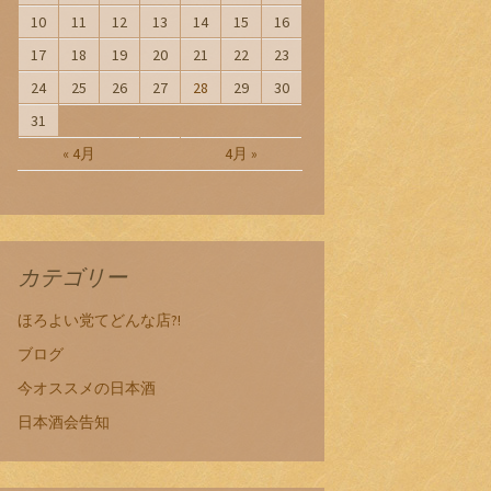
10
11
12
13
14
15
16
17
18
19
20
21
22
23
24
25
26
27
28
29
30
31
« 4月
4月 »
カテゴリー
ほろよい党てどんな店?!
ブログ
今オススメの日本酒
日本酒会告知