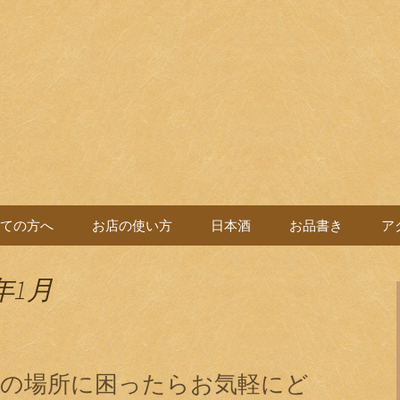
バル。
よい党
ての方へ
お店の使い方
日本酒
お品書き
ア
年1月
飯の場所に困ったらお気軽にど