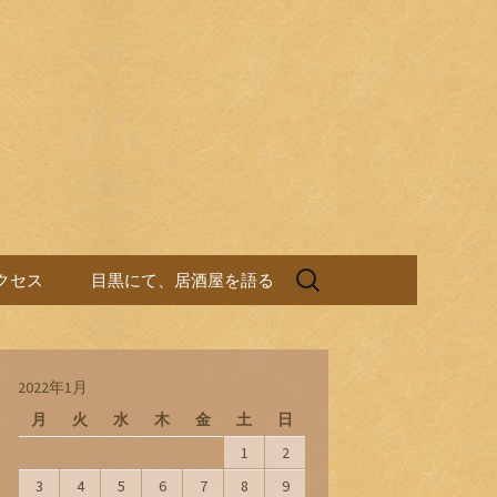
検
クセス
目黒にて、居酒屋を語る
索:
2022年1月
月
火
水
木
金
土
日
1
2
3
4
5
6
7
8
9