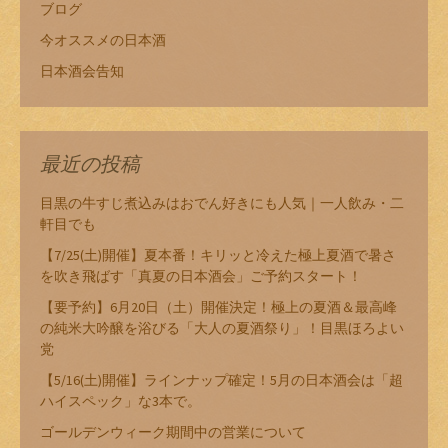
ブログ
今オススメの日本酒
日本酒会告知
最近の投稿
目黒の牛すじ煮込みはおでん好きにも人気｜一人飲み・二
軒目でも
【7/25(土)開催】夏本番！キリッと冷えた極上夏酒で暑さ
を吹き飛ばす「真夏の日本酒会」ご予約スタート！
【要予約】6月20日（土）開催決定！極上の夏酒＆最高峰
の純米大吟醸を浴びる「大人の夏酒祭り」！目黒ほろよい
党
【5/16(土)開催】ラインナップ確定！5月の日本酒会は「超
ハイスペック」な3本で。
ゴールデンウィーク期間中の営業について