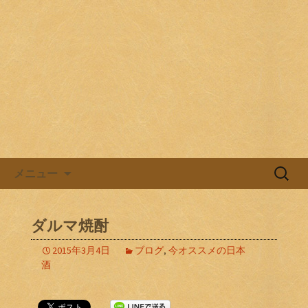
目黒駅前の居酒屋、日本酒バル。
目黒ほろよい党
コンテンツへ移動
検
メニュー
索:
ダルマ焼酎
2015年3月4日
ブログ
,
今オススメの日本
酒