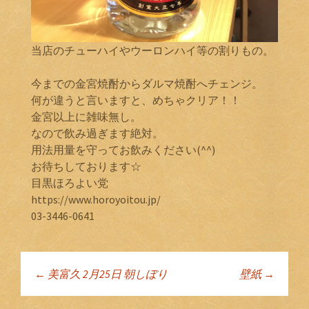
当店のチューハイやウーロンハイ等の割りもの。
今までの金宮焼酎からダルマ焼酎へチェンジ。
何が違うと言いますと、めちゃクリア！！
金宮以上に雑味無し。
なので飲み過ぎます絶対。
用法用量を守ってお飲みください(^^)
お待ちしております☆
目黒ほろよい党
https://www.horoyoitou.jp/
03-3446-0641
←
美富久 2月25日 朝しぼり
壁紙
→
投稿ナビゲーショ