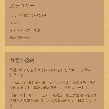
カテゴリー
ほろよい党てどんな店?!
ブログ
今オススメの日本酒
日本酒会告知
最近の投稿
目黒の牛すじ煮込みはおでん好きにも人気｜一人飲み・二
軒目でも
【7/25(土)開催】夏本番！キリッと冷えた極上夏酒で暑さ
を吹き飛ばす「真夏の日本酒会」ご予約スタート！
【要予約】6月20日（土）開催決定！極上の夏酒＆最高峰
の純米大吟醸を浴びる「大人の夏酒祭り」！目黒ほろよい
党