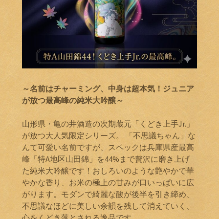
～名前はチャーミング、中身は超本気！ジュニア
が放つ最高峰の純米大吟醸～
山形県・亀の井酒造の次期蔵元「くどき上手Jr.」
が放つ大人気限定シリーズ。 「不思議ちゃん」な
んて可愛い名前ですが、スペックは兵庫県産最高
峰「特A地区山田錦」を44%まで贅沢に磨き上げ
た純米大吟醸です！おしろいのような艶やかで華
やかな香り、お米の極上の甘みが口いっぱいに広
がります。モダンで綺麗な酸が後半を引き締め、
不思議なほどに美しい余韻を残して消えていく、
心をくどき落とされる逸品です。