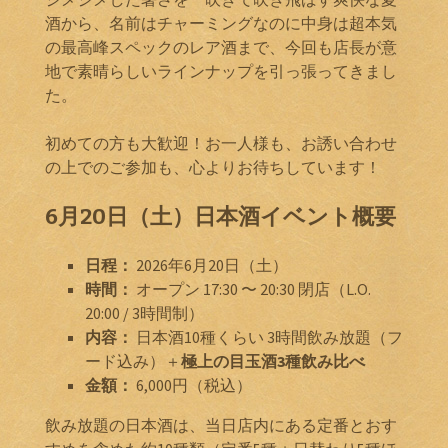
酒から、名前はチャーミングなのに中身は超本気
の最高峰スペックのレア酒まで、今回も店長が意
地で素晴らしいラインナップを引っ張ってきまし
た。
初めての方も大歓迎！お一人様も、お誘い合わせ
の上でのご参加も、心よりお待ちしています！
6月20日（土）日本酒イベント概要
日程：
2026年6月20日（土）
時間：
オープン 17:30 〜 20:30 閉店（L.O.
20:00 / 3時間制）
内容：
日本酒10種くらい 3時間飲み放題（フ
ード込み）＋
極上の目玉酒3種飲み比べ
金額：
6,000円（税込）
飲み放題の日本酒は、当日店内にある定番とおす