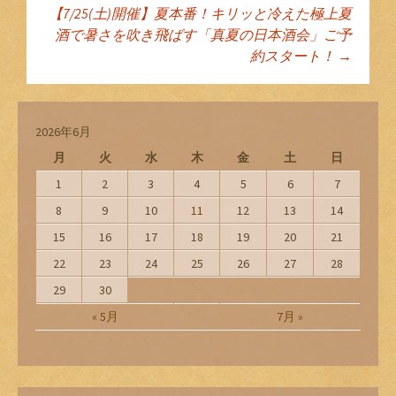
【7/25(土)開催】夏本番！キリッと冷えた極上夏
酒で暑さを吹き飛ばす「真夏の日本酒会」ご予
ン
約スタート！
→
2026年6月
月
火
水
木
金
土
日
1
2
3
4
5
6
7
8
9
10
11
12
13
14
15
16
17
18
19
20
21
22
23
24
25
26
27
28
29
30
« 5月
7月 »