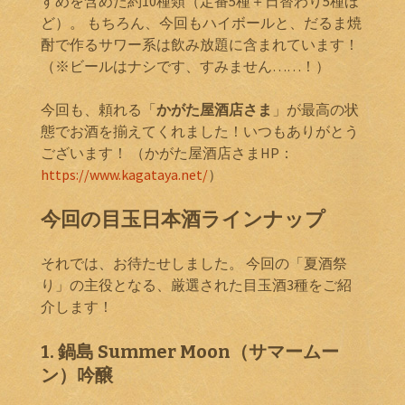
すめを含めた約10種類（定番5種＋日替わり5種ほ
ど）。 もちろん、今回もハイボールと、だるま焼
酎で作るサワー系は飲み放題に含まれています！
（※ビールはナシです、すみません……！）
今回も、頼れる「
かがた屋酒店さま
」が最高の状
態でお酒を揃えてくれました！いつもありがとう
ございます！ （かがた屋酒店さまHP：
https://www.kagataya.net/
）
今回の目玉日本酒ラインナップ
それでは、お待たせしました。 今回の「夏酒祭
り」の主役となる、厳選された目玉酒3種をご紹
介します！
1. 鍋島 Summer Moon（サマームー
ン）吟醸