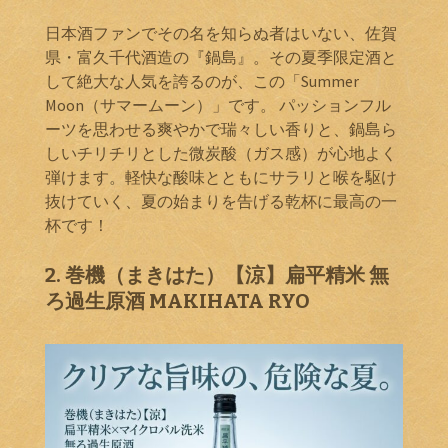
日本酒ファンでその名を知らぬ者はいない、佐賀
県・富久千代酒造の『鍋島』。その夏季限定酒と
して絶大な人気を誇るのが、この「Summer
Moon（サマームーン）」です。 パッションフル
ーツを思わせる爽やかで瑞々しい香りと、鍋島ら
しいチリチリとした微炭酸（ガス感）が心地よく
弾けます。軽快な酸味とともにサラリと喉を駆け
抜けていく、夏の始まりを告げる乾杯に最高の一
杯です！
2. 巻機（まきはた）【涼】扁平精米 無
ろ過生原酒 MAKIHATA RYO