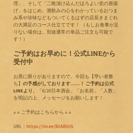
理」、そして「二晩漬け込んだほろよい党の唐揚
げ」をはじめ、酒飲みの心をわかっているおつま
み系や珍味などもついてくるはずの店長きまぐれ
の大満足のコース仕立てです！ （もしお食事が足
りない場合は、別途通常の単品ご注文も可能で
す！）
ご予約はお早めに！公式LINEから
受付中
お席に限りがありますので、今回も【早い者勝
ち】
の予感がしております……！ ご予約は公式
LINEより、
「6/20日本酒会」「お名前」「人数」
を明記の上、メッセージをお願いします！
↓ ↓ ご予約はこちらから ↓ ↓
URL：
https://lin.ee/BtABVnS