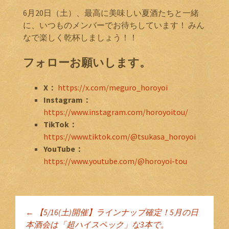
6月20日（土）、最高に美味しい夏酒たちと一緒
に、いつものメンバーでお待ちしています！ みん
なで楽しく乾杯しましょう！！
フォローお願いします。
X：
https://x.com/meguro_horoyoi
Instagram：
https://www.instagram.com/horoyoitou/
TikTok：
https://www.tiktok.com/@tsukasa_horoyoi
YouTube：
https://www.youtube.com/@horoyoi-tou
←
【5/16(土)開催】ラインナップ確定！5月の日
投稿ナビゲーショ
本酒会は「超ハイスペック」な3本で。