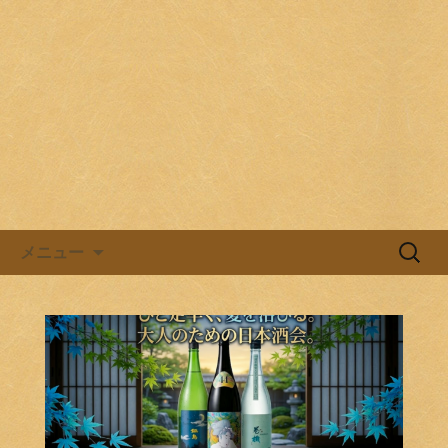
目黒駅前の居酒屋、日本酒バル。
目黒ほろよい党
コンテンツへ移動
検
メニュー
索: