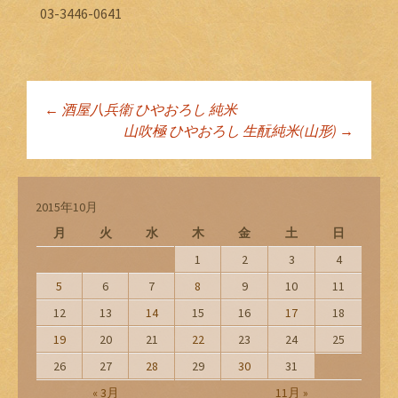
03-3446-0641
←
酒屋八兵衛 ひやおろし 純米
投稿ナビゲーショ
山吹極 ひやおろし 生酛純米(山形)
→
ン
2015年10月
月
火
水
木
金
土
日
1
2
3
4
5
6
7
8
9
10
11
12
13
14
15
16
17
18
19
20
21
22
23
24
25
26
27
28
29
30
31
« 3月
11月 »