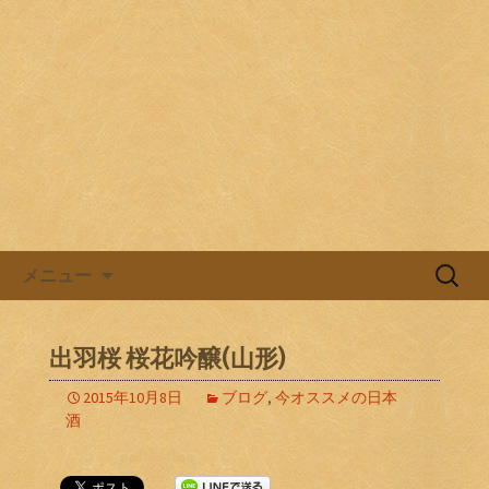
目黒駅前の居酒屋、日本酒バル。
目黒ほろよい党
コンテンツへ移動
検
メニュー
索:
出羽桜 桜花吟醸(山形)
2015年10月8日
ブログ
,
今オススメの日本
酒