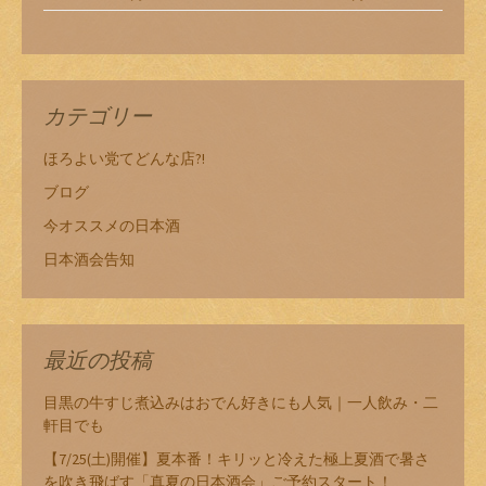
カテゴリー
ほろよい党てどんな店?!
ブログ
今オススメの日本酒
日本酒会告知
最近の投稿
目黒の牛すじ煮込みはおでん好きにも人気｜一人飲み・二
軒目でも
【7/25(土)開催】夏本番！キリッと冷えた極上夏酒で暑さ
を吹き飛ばす「真夏の日本酒会」ご予約スタート！