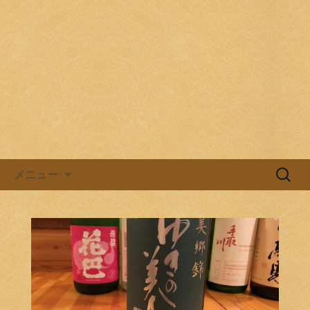
目黒駅前の居酒屋、日本酒バル。
目黒ほろよい党
コンテンツへ移動
検
メニュー
索: