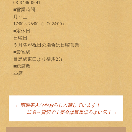
03-3446-0641
■営業時間
月～土
17:00～25:00（L.O. 24:00）
■定休日
日曜日
※月曜が祝日の場合は日曜営業
■最寄駅
目黒駅東口より徒歩2分
■総席数
25席
←
南部美人ひやおろし入荷しています！
投稿ナビゲーショ
15名～貸切で！宴会は目黒ほろよい党！
→