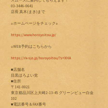
03-3446-0641
店長 真木(まき)まで
↓ホームページをチェック↓
https://www.horoyoitou.jp/
↓WEB予約はこちらから
https://rk-sys.jp/horoyoitou/?s=XHA
■店舗名
目黒ほろよい党
■住所
〒141-0021
東京都品川区上大崎2-13-45 グリーンビュー白金
102
■電話番号 & FAX番号