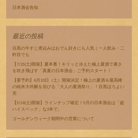
日本酒会告知
最近の投稿
目黒の牛すじ煮込みはおでん好きにも人気｜一人飲み・二
軒目でも
【7/25(土)開催】夏本番！キリッと冷えた極上夏酒で暑さ
を吹き飛ばす「真夏の日本酒会」ご予約スタート！
【要予約】6月20日（土）開催決定！極上の夏酒＆最高峰
の純米大吟醸を浴びる「大人の夏酒祭り」！目黒ほろよい
党
【5/16(土)開催】ラインナップ確定！5月の日本酒会は「超
ハイスペック」な3本で。
ゴールデンウィーク期間中の営業について