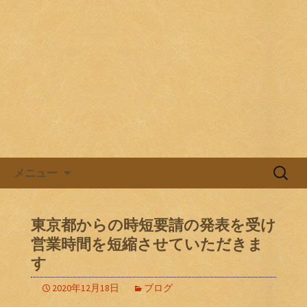
目黒駅前の居酒屋、日本酒バル。
目黒ほろよい党
コンテンツへ移動
検
メニュー
索:
東京都からの時短要請の発表を受け
営業時間を短縮させていただきま
す
2020年12月18日
ブログ