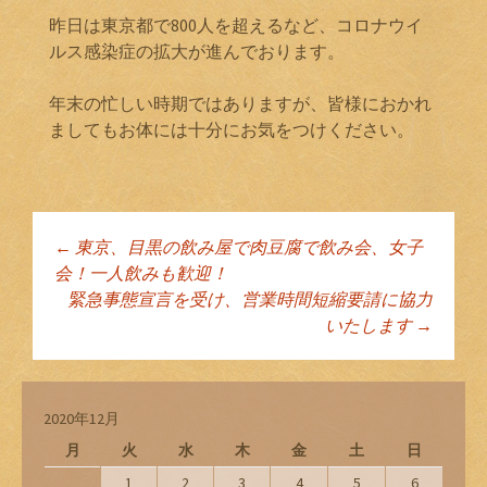
昨日は東京都で800人を超えるなど、コロナウイ
ルス感染症の拡大が進んでおります。
年末の忙しい時期ではありますが、皆様におかれ
ましてもお体には十分にお気をつけください。
←
東京、目黒の飲み屋で肉豆腐で飲み会、女子
投稿ナビゲーショ
会！一人飲みも歓迎！
緊急事態宣言を受け、営業時間短縮要請に協力
いたします
→
ン
2020年12月
月
火
水
木
金
土
日
1
2
3
4
5
6