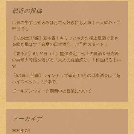
最近の投稿
目黒の牛すじ煮込みはおでん好きにも人気｜一人飲み・二
軒目でも
【7/25(土)開催】夏本番！キリッと冷えた極上夏酒で暑さ
を吹き飛ばす「真夏の日本酒会」ご予約スタート！
【要予約】6月20日（土）開催決定！極上の夏酒＆最高峰
の純米大吟醸を浴びる「大人の夏酒祭り」！目黒ほろよい
党
【5/16(土)開催】ラインナップ確定！5月の日本酒会は「超
ハイスペック」な3本で。
ゴールデンウィーク期間中の営業について
アーカイブ
2026年7月