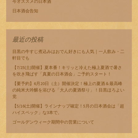
今オススメの日本酒
日本酒会告知
最近の投稿
目黒の牛すじ煮込みはおでん好きにも人気｜一人飲み・二
軒目でも
【7/25(土)開催】夏本番！キリッと冷えた極上夏酒で暑さ
を吹き飛ばす「真夏の日本酒会」ご予約スタート！
【要予約】6月20日（土）開催決定！極上の夏酒＆最高峰
の純米大吟醸を浴びる「大人の夏酒祭り」！目黒ほろよい
党
【5/16(土)開催】ラインナップ確定！5月の日本酒会は「超
ハイスペック」な3本で。
ゴールデンウィーク期間中の営業について