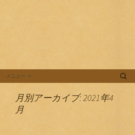
目黒駅前の居酒屋、日本酒バル。
目黒ほろよい党
コンテンツへ移動
検
メニュー
索:
月別アーカイブ: 2021年4
月