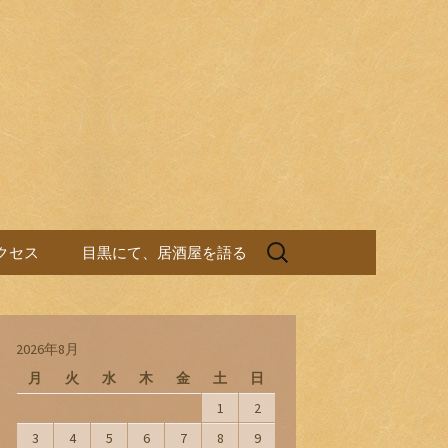
検
クセス
目黒にて、居酒屋を語る
索:
2026年8月
月
火
水
木
金
土
日
1
2
3
4
5
6
7
8
9