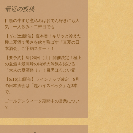
最近の投稿
目黒の牛すじ煮込みはおでん好きにも人
気｜一人飲み・二軒目でも
【7/25(土)開催】夏本番！キリッと冷えた
極上夏酒で暑さを吹き飛ばす「真夏の日
本酒会」ご予約スタート！
【要予約】6月20日（土）開催決定！極上
の夏酒＆最高峰の純米大吟醸を浴びる
「大人の夏酒祭り」！目黒ほろよい党
【5/16(土)開催】ラインナップ確定！5月
の日本酒会は「超ハイスペック」な3本
で。
ゴールデンウィーク期間中の営業につい
て