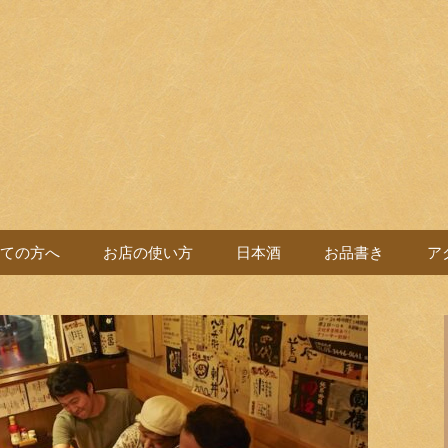
バル。
よい党
ての方へ
お店の使い方
日本酒
お品書き
ア