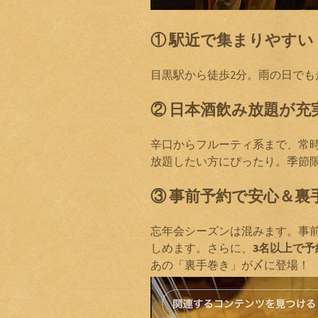
① 駅近で集まりやすい
目黒駅から徒歩2分。雨の日で
② 日本酒飲み放題が充
辛口からフルーティ系まで、常時
放題したい方にぴったり。季節
③ 事前予約で安心＆裏
忘年会シーズンは混みます。事
しめます。さらに、
3名以上で
あの「裏手巻き」が〆に登場！