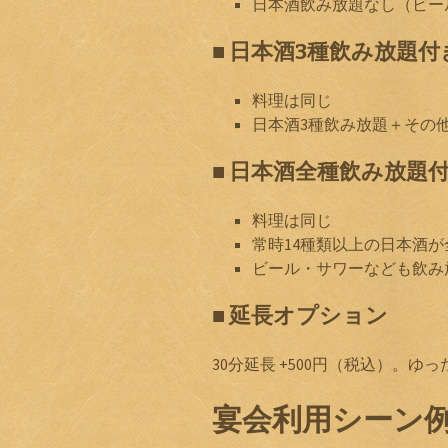
日本酒飲み放題なし（ビー
■ 日本酒3種飲み放題付き
料理は同じ
日本酒3種飲み放題＋その
■ 日本酒全種飲み放題付き
料理は同じ
常時14種類以上の日本酒
ビール・サワーなども飲み
■ 延長オプション
30分延長 +500円（税込）。
宴会利用シーン