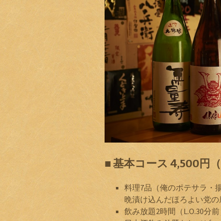
■ 基本コース 4,500円
料理7品（俺のポテサラ・
晩漬け込んだほろよい党の
飲み放題2時間（L.O.30分