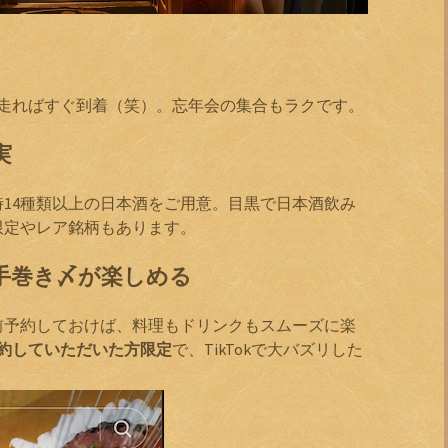
も走ればすぐ到着（笑）。忘年会の集合もラクです。
実
14種類以上の日本酒をご用意。目黒で日本酒飲み
限定やレア銘柄もあります。
手巻き〆が楽しめる
前予約しておけば、料理もドリンクもスムーズに楽
予約していただいた方限定
で、TikTokで大バズリした