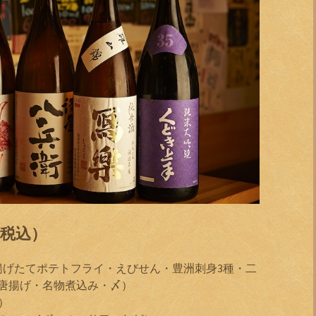
（税込）
揚げたてポテトフライ・えびせん・豊洲刺身3種・二
唐揚げ・名物煮込み・〆）
前）