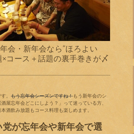
年会・新年会なら“ほろよい
題×コース＋話題の裏手巻きが〆
です。
もう忘年会シーズンですね！
もう新年会のシ
居酒屋忘年会どこにしよう？」って迷っている方、
日本酒飲み放題もコース料理も楽しめます。
い党が忘年会や新年会で選