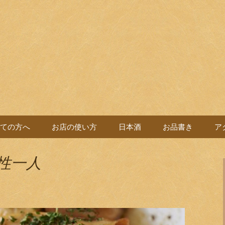
バル。
よい党
ての方へ
お店の使い方
日本酒
お品書き
ア
女性一人