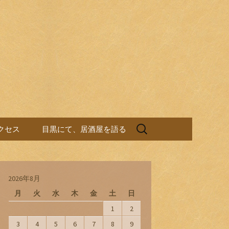
検
クセス
目黒にて、居酒屋を語る
索:
2026年8月
月
火
水
木
金
土
日
1
2
3
4
5
6
7
8
9