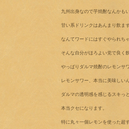
九州出身なので芋焼酎なんかも
甘い系ドリンクはあんまり飲ま
なんてワードにはすぐやられち
そんな自分がほろよい党で良く
やっぱりダルマ焼酎のレモンサ
レモンサワー、本当に美味しい
ダルマの透明感を感じるスキっ
本当クセになります。
特に丸々一個レモンを使った超