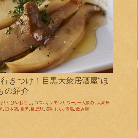
行きつけ！目黒大衆居酒屋“ほ
もの紹介
まい
,
ひやおろし
,
コスパ
,
レモンサワー
,
一人飲み
,
大衆居
屋
,
日本酒
,
目黒
,
目黒駅
,
美味しい
,
酒場
,
飲み屋