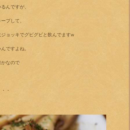
いるんですが、
キープして、
大ジョッキでグビグビと飲んでますw
いんですよね。
確かなので
。
・・・