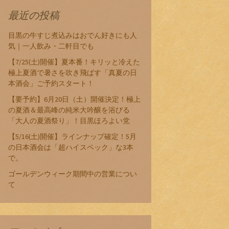
最近の投稿
目黒の牛すじ煮込みはおでん好きにも人
気｜一人飲み・二軒目でも
【7/25(土)開催】夏本番！キリッと冷えた
極上夏酒で暑さを吹き飛ばす「真夏の日
本酒会」ご予約スタート！
【要予約】6月20日（土）開催決定！極上
の夏酒＆最高峰の純米大吟醸を浴びる
「大人の夏酒祭り」！目黒ほろよい党
【5/16(土)開催】ラインナップ確定！5月
の日本酒会は「超ハイスペック」な3本
で。
ゴールデンウィーク期間中の営業につい
て