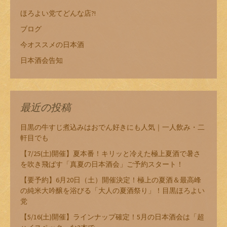
ほろよい党てどんな店?!
ブログ
今オススメの日本酒
日本酒会告知
最近の投稿
目黒の牛すじ煮込みはおでん好きにも人気｜一人飲み・二
軒目でも
【7/25(土)開催】夏本番！キリッと冷えた極上夏酒で暑さ
を吹き飛ばす「真夏の日本酒会」ご予約スタート！
【要予約】6月20日（土）開催決定！極上の夏酒＆最高峰
の純米大吟醸を浴びる「大人の夏酒祭り」！目黒ほろよい
党
【5/16(土)開催】ラインナップ確定！5月の日本酒会は「超