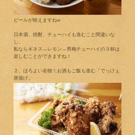
ビールが映えますねw
日本酒、焼酎、チューハイも進むこと間違いな
し、
私ならギネス→レモン→男梅チューハイの３杯は
楽しむことができますね！
２、ほろよい名物！お酒もご飯も進む「でっけぇ
唐揚げ」