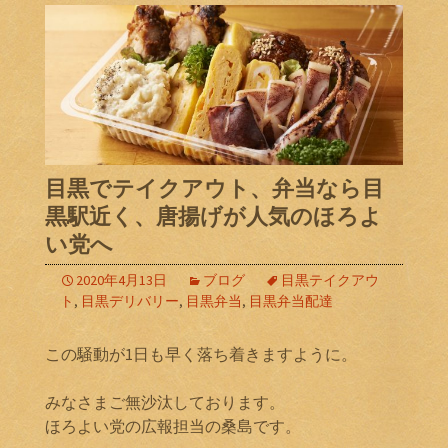
目黒でテイクアウト、弁当なら目
黒駅近く、唐揚げが人気のほろよ
い党へ
2020年4月13日
ブログ
目黒テイクアウ
ト
,
目黒デリバリー
,
目黒弁当
,
目黒弁当配達
この騒動が1日も早く落ち着きますように。
みなさまご無沙汰しております。
ほろよい党の広報担当の桑島です。