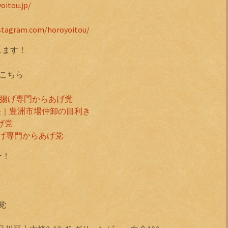
oitou.jp/
nstagram.com/horoyoitou/
します！
こちら
唐揚げ専門からあげ党
長｜豊洲市場仲卸の目利き
あげ党
揚げ専門からあげ党
ー！
党