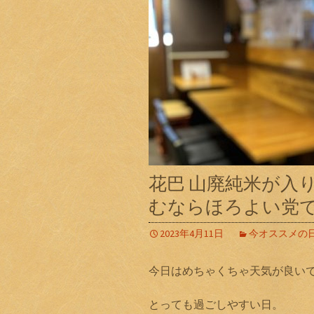
花巴 山廃純米が入
むならほろよい党
2023年4月11日
今オススメの
今日はめちゃくちゃ天気が良い
とっても過ごしやすい日。