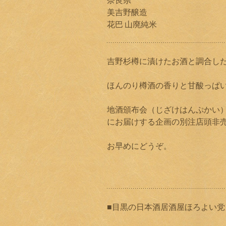
奈良県
美吉野醸造
花巴 山廃純米
吉野杉樽に漬けたお酒と調合し
ほんのり樽酒の香りと甘酸っぱ
地酒頒布会（じざけはんぷかい
にお届けする企画の別注店頭非
お早めにどうぞ。
■目黒の日本酒居酒屋ほろよい党