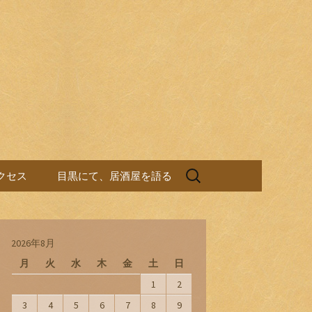
検
クセス
目黒にて、居酒屋を語る
索:
2026年8月
月
火
水
木
金
土
日
1
2
3
4
5
6
7
8
9