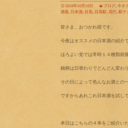
2018年10月10日
ブログ
,
今オ
酒屋
,
日本酒
,
目黒
,
目黒駅
,
花巴
,
駅チ
皆さま、おつかれ様です。
今夜はオススメの日本酒の紹介
ほろよい党では常時１４種類前
銘柄は日替わりでどんどん変わり
その日によって色んなお酒との
ですからあれこれ日本酒を試し
本日はこちらの４本をご紹介い