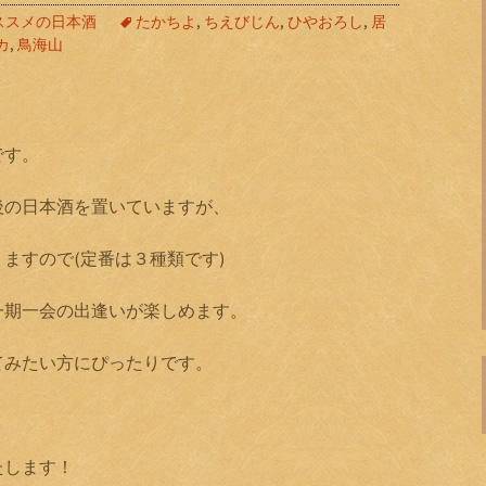
ススメの日本酒
たかちよ
,
ちえびじん
,
ひやおろし
,
居
カ
,
鳥海山
です。
後の日本酒を置いていますが、
ますので(定番は３種類です)
一期一会の出逢いが楽しめます。
てみたい方にぴったりです。
たします！