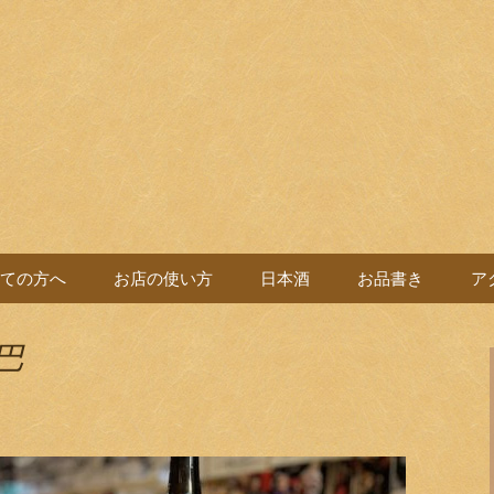
バル。
よい党
ての方へ
お店の使い方
日本酒
お品書き
ア
巴