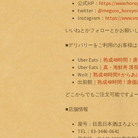
公式HP：
https://www.horoy
twitter：
@meguro_horoyoi
Instagram：
https://www.i
いいねとかフォローとかお願い
■デリバリーをご利用のお客様は
Uber Eats｜
熟成48時間！
Uber Eats｜
真・海鮮丼 濱
Wolt｜
熟成48時間!! から
出前館｜
熟成48時間！唐
どこからでもご注文可能ですよ
■店舗情報
屋号：目黒日本酒ほろよい
TEL：03-3446-0641