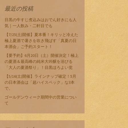
最近の投稿
目黒の牛すじ煮込みはおでん好きにも人
気｜一人飲み・二軒目でも
【7/25(土)開催】夏本番！キリッと冷えた
極上夏酒で暑さを吹き飛ばす「真夏の日
本酒会」ご予約スタート！
【要予約】6月20日（土）開催決定！極上
の夏酒＆最高峰の純米大吟醸を浴びる
「大人の夏酒祭り」！目黒ほろよい党
【5/16(土)開催】ラインナップ確定！5月
の日本酒会は「超ハイスペック」な3本
で。
ゴールデンウィーク期間中の営業につい
て