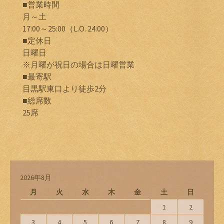
■営業時間
月～土
17:00～25:00（L.O. 24:00）
■定休日
日曜日
※月曜が祝日の場合は日曜営業
■最寄駅
目黒駅東口より徒歩2分
■総席数
25席
2026年8月
月
火
水
木
金
土
日
1
2
3
4
5
6
7
8
9