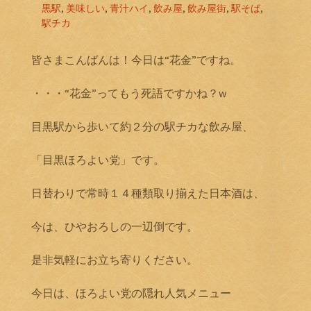
黒駅
,
美味しい
,
青汁ハイ
,
飲み屋
,
飲み屋街
,
駅そば
,
駅チカ
皆さまこんばんは！今日は“花金”ですね。
・・・“花金”ってもう死語ですかね？w
目黒駅から歩いて約２分の駅チカな飲み屋、
「目黒ほろよい党」です。
日替わりで常時１４種類取り揃えた日本酒は、
今は、ひやおろしの一辺倒です。
是非気軽にお立ち寄りください。
今日は、ほろよい党の隠れ人気メニュー