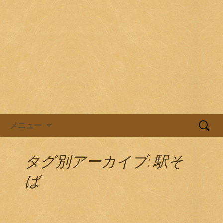
目黒駅前の居酒屋、日本酒バル。
目黒ほろよい党
コンテンツへ移動
検
メニュー
索:
タグ別アーカイブ: 駅そ
ば