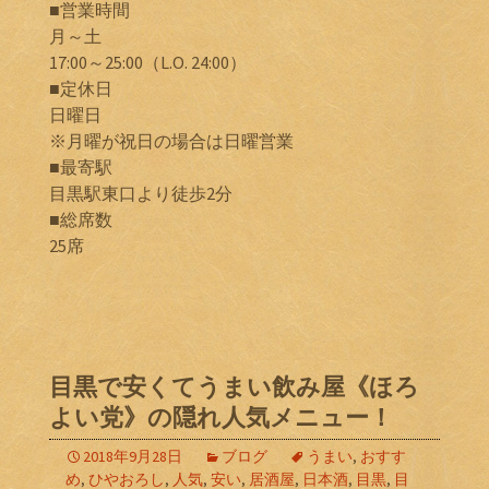
■営業時間
月～土
17:00～25:00（L.O. 24:00）
■定休日
日曜日
※月曜が祝日の場合は日曜営業
■最寄駅
目黒駅東口より徒歩2分
■総席数
25席
目黒で安くてうまい飲み屋《ほろ
よい党》の隠れ人気メニュー！
2018年9月28日
ブログ
うまい
,
おすす
め
,
ひやおろし
,
人気
,
安い
,
居酒屋
,
日本酒
,
目黒
,
目