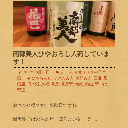
南部美人ひやおろし入荷していま
す！
2018年10月17日
ブログ
,
今オススメの日本
酒
ひやおろし
,
ゆきの美人
,
南部美人
,
国権
,
居
酒屋
,
日本酒
,
来福
,
目黒
,
目黒駅
,
赤武
,
鏡山
,
駅そば
,
駅近
おつかれ様です。水曜日ですね！
目黒駅そばの居酒屋「ほろよい党」です。