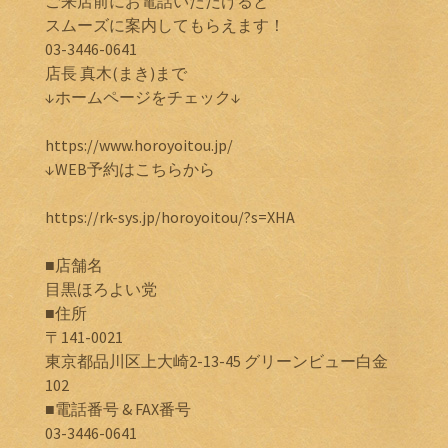
ご来店前にお電話いただけると
スムーズに案内してもらえます！
03-3446-0641
店長 真木(まき)まで
↓ホームページをチェック↓
https://www.horoyoitou.jp/
↓WEB予約はこちらから
https://rk-sys.jp/horoyoitou/?s=XHA
■店舗名
目黒ほろよい党
■住所
〒141-0021
東京都品川区上大崎2-13-45 グリーンビュー白金
102
■電話番号 & FAX番号
03-3446-0641