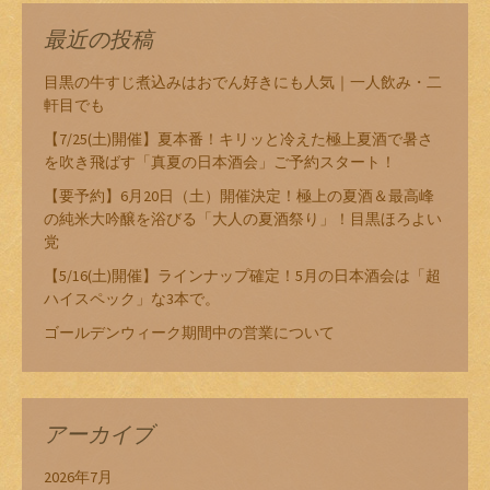
最近の投稿
目黒の牛すじ煮込みはおでん好きにも人気｜一人飲み・二
軒目でも
【7/25(土)開催】夏本番！キリッと冷えた極上夏酒で暑さ
を吹き飛ばす「真夏の日本酒会」ご予約スタート！
【要予約】6月20日（土）開催決定！極上の夏酒＆最高峰
の純米大吟醸を浴びる「大人の夏酒祭り」！目黒ほろよい
党
【5/16(土)開催】ラインナップ確定！5月の日本酒会は「超
ハイスペック」な3本で。
ゴールデンウィーク期間中の営業について
アーカイブ
2026年7月