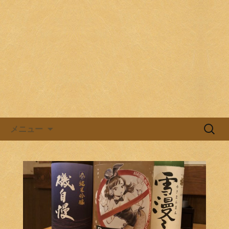
目黒駅前の居酒屋、日本酒バル。
目黒ほろよい党
コンテンツへ移動
検
メニュー
索: