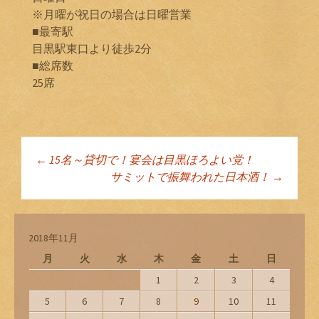
※月曜が祝日の場合は日曜営業
■最寄駅
目黒駅東口より徒歩2分
■総席数
25席
←
15名～貸切で！宴会は目黒ほろよい党！
投稿ナビゲーショ
サミットで振舞われた日本酒！
→
ン
2018年11月
月
火
水
木
金
土
日
1
2
3
4
5
6
7
8
9
10
11