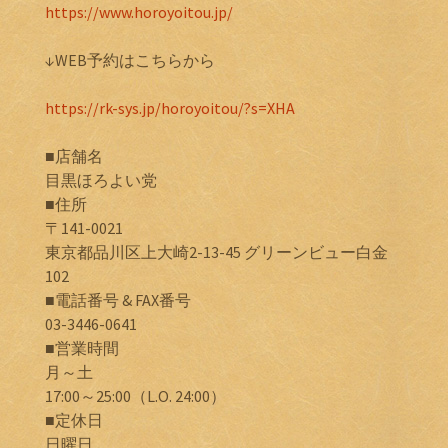
https://www.horoyoitou.jp/
↓WEB予約はこちらから
https://rk-sys.jp/horoyoitou/?s=XHA
■店舗名
目黒ほろよい党
■住所
〒141-0021
東京都品川区上大崎2-13-45 グリーンビュー白金
102
■電話番号 & FAX番号
03-3446-0641
■営業時間
月～土
17:00～25:00（L.O. 24:00）
■定休日
日曜日