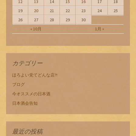
12
13
14
15
16
17
18
19
20
21
22
23
24
25
26
27
28
29
30
« 10月
1月 »
カテゴリー
ほろよい党てどんな店?!
ブログ
今オススメの日本酒
日本酒会告知
最近の投稿