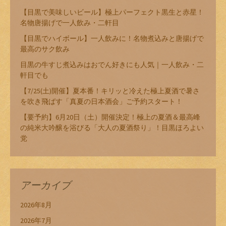
【目黒で美味しいビール】極上パーフェクト黒生と赤星！
名物唐揚げで一人飲み・二軒目
【目黒でハイボール】一人飲みに！名物煮込みと唐揚げで
最高のサク飲み
目黒の牛すじ煮込みはおでん好きにも人気｜一人飲み・二
軒目でも
【7/25(土)開催】夏本番！キリッと冷えた極上夏酒で暑さ
を吹き飛ばす「真夏の日本酒会」ご予約スタート！
【要予約】6月20日（土）開催決定！極上の夏酒＆最高峰
の純米大吟醸を浴びる「大人の夏酒祭り」！目黒ほろよい
党
アーカイブ
2026年8月
2026年7月