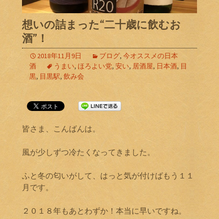
想いの詰まった“二十歳に飲むお
酒”！
2018年11月9日
ブログ
,
今オススメの日本
酒
うまい
,
ほろよい党
,
安い
,
居酒屋
,
日本酒
,
目
黒
,
目黒駅
,
飲み会
皆さま、こんばんは。
風が少しずつ冷たくなってきました。
ふと冬の匂いがして、はっと気が付けばもう１１
月です。
２０１８年もあとわずか！本当に早いですね。