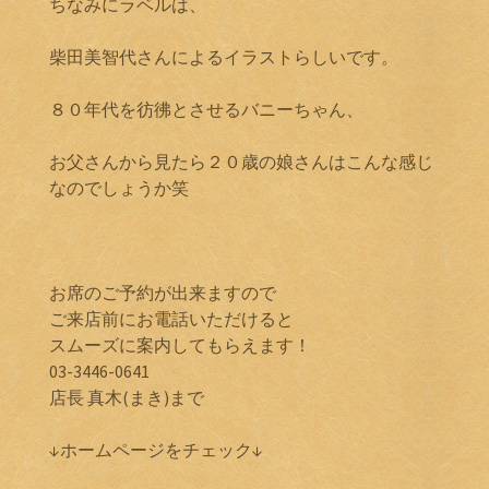
ちなみにラベルは、
柴田美智代さんによるイラストらしいです。
８０年代を彷彿とさせるバニーちゃん、
お父さんから見たら２０歳の娘さんはこんな感じ
なのでしょうか笑
お席のご予約が出来ますので
ご来店前にお電話いただけると
スムーズに案内してもらえます！
03-3446-0641
店長 真木(まき)まで
↓ホームページをチェック↓