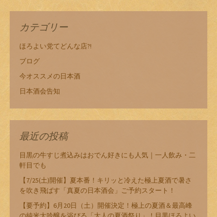
カテゴリー
ほろよい党てどんな店?!
ブログ
今オススメの日本酒
日本酒会告知
最近の投稿
目黒の牛すじ煮込みはおでん好きにも人気｜一人飲み・二
軒目でも
【7/25(土)開催】夏本番！キリッと冷えた極上夏酒で暑さ
を吹き飛ばす「真夏の日本酒会」ご予約スタート！
【要予約】6月20日（土）開催決定！極上の夏酒＆最高峰
の純米大吟醸を浴びる「大人の夏酒祭り」！目黒ほろよい