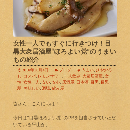
女性一人でもすぐに行きつけ！目
黒大衆居酒屋“ほろよい党”のうまい
もの紹介
2018年10月4日
ブログ
うまい
,
ひやおろ
し
,
コスパ
,
レモンサワー
,
一人飲み
,
大衆居酒屋
,
女
性
,
女性一人
,
安い
,
安心
,
居酒屋
,
日本酒
,
目黒
,
目黒
駅
,
美味しい
,
酒場
,
飲み屋
皆さん、こんにちは！
今日は“目黒ほろよい党”のPRを担当させていただ
いている平山が、