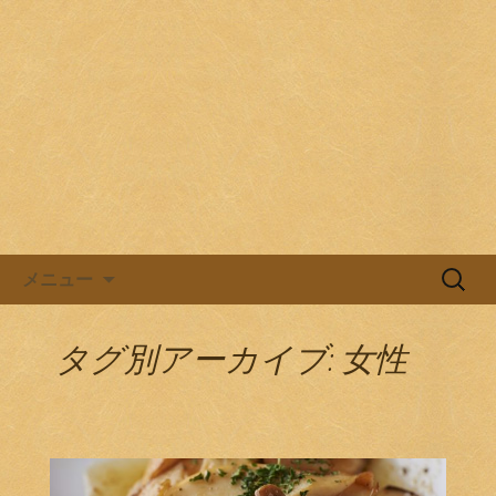
目黒駅前の居酒屋、日本酒バル。
目黒ほろよい党
コンテンツへ移動
検
メニュー
索:
タグ別アーカイブ: 女性