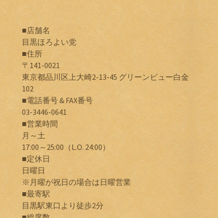
■店舗名
目黒ほろよい党
■住所
〒141-0021
東京都品川区上大崎2-13-45 グリーンビュー白金
102
■電話番号 & FAX番号
03-3446-0641
■営業時間
月～土
17:00～25:00（L.O. 24:00）
■定休日
日曜日
※月曜が祝日の場合は日曜営業
■最寄駅
目黒駅東口より徒歩2分
■総席数