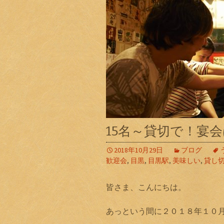
15名～貸切で！宴
2018年10月29日
ブログ
歓迎会
,
目黒
,
目黒駅
,
美味しい
,
貸し
皆さま、こんにちは。
あっという間に２０１８年１０