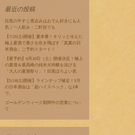
最近の投稿
目黒の牛すじ煮込みはおでん好きにも人
気｜一人飲み・二軒目でも
【7/25(土)開催】夏本番！キリッと冷えた
極上夏酒で暑さを吹き飛ばす「真夏の日
本酒会」ご予約スタート！
【要予約】6月20日（土）開催決定！極上
の夏酒＆最高峰の純米大吟醸を浴びる
「大人の夏酒祭り」！目黒ほろよい党
【5/16(土)開催】ラインナップ確定！5月
の日本酒会は「超ハイスペック」な3本
で。
ゴールデンウィーク期間中の営業につい
て