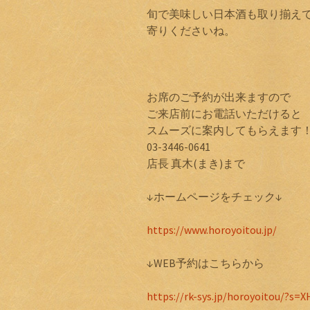
旬で美味しい日本酒も取り揃え
寄りくださいね。
お席のご予約が出来ますので
ご来店前にお電話いただけると
スムーズに案内してもらえます
03-3446-0641
店長 真木(まき)まで
↓ホームページをチェック↓
https://www.horoyoitou.jp/
↓WEB予約はこちらから
https://rk-sys.jp/horoyoitou/?s=X