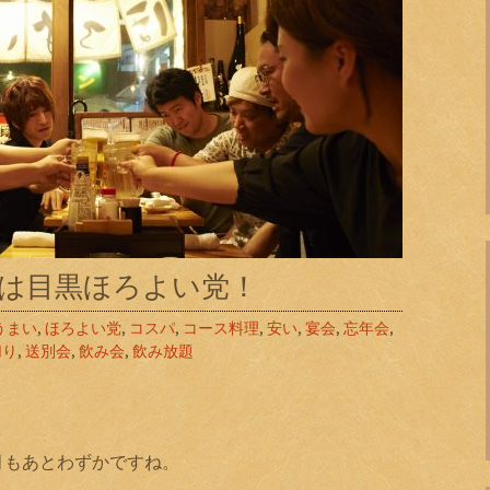
会は目黒ほろよい党！
うまい
,
ほろよい党
,
コスパ
,
コース料理
,
安い
,
宴会
,
忘年会
,
切り
,
送別会
,
飲み会
,
飲み放題
月もあとわずかですね。