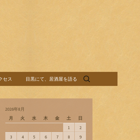
検
クセス
目黒にて、居酒屋を語る
索:
2026年8月
月
火
水
木
金
土
日
1
2
3
4
5
6
7
8
9