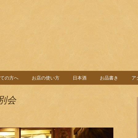
バル。
よい党
ての方へ
お店の使い方
日本酒
お品書き
ア
別会