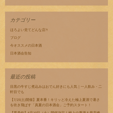
カテゴリー
ほろよい党てどんな店?!
ブログ
今オススメの日本酒
日本酒会告知
最近の投稿
目黒の牛すじ煮込みはおでん好きにも人気｜一人飲み・二
軒目でも
【7/25(土)開催】夏本番！キリッと冷えた極上夏酒で暑さ
を吹き飛ばす「真夏の日本酒会」ご予約スタート！
【要予約】6月20日（土）開催決定！極上の夏酒＆最高峰