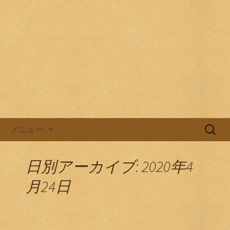
目黒駅前の居酒屋、日本酒バル。
目黒ほろよい党
コンテンツへ移動
検
メニュー
索:
日別アーカイブ: 2020年4
月24日