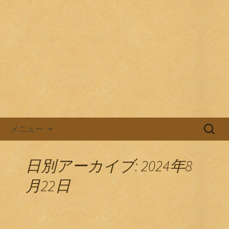
目黒駅前の居酒屋、日本酒バル。
目黒ほろよい党
コンテンツへ移動
検
メニュー
索:
日別アーカイブ: 2024年8
月22日