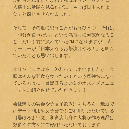
が躍らされましたよね！私はオリンピックで日本
人選手の活躍を見るたびに「やっぱ日本人だよ
な」と感じさせられました。
そして、その度に思うことがもうひとつ！それは
「和食が食べたい」という気持ちに何故かなるこ
と！だいぶ前に流れていたCMになりますが、某Ｊ
リーガーが「日本人ならお茶漬けやろ！」と叫ん
でいたことも思い出します。
オリンピックはもう終わってしまいましたが、今
回はそんな和食を食べたい！という気持ちになっ
ている方々に「目黒ほろよい党のオススメメニュ
ー」をご紹介させていただきます！
会社帰りの宴会やチョイ飲みはもちろん、最近で
はデート利用や女子会でもご利用いただいている
目黒ほろよい党。和食店出身の大将が作る逸品は
数多くの方々にご好評いただいております！