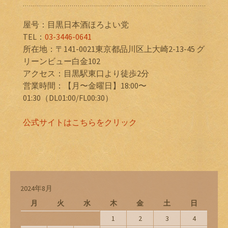
屋号：目黒日本酒ほろよい党
TEL：
03-3446-0641
所在地：〒141-0021東京都品川区上大崎2-13-45 グ
リーンビュー白金102
アクセス：目黒駅東口より徒歩2分
営業時間：【月〜金曜日】18:00〜
01:30（DL01:00/FL00:30）
公式サイトはこちらをクリック
2024年8月
月
火
水
木
金
土
日
1
2
3
4