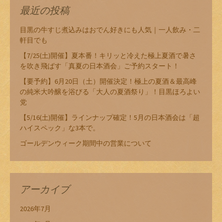
最近の投稿
目黒の牛すじ煮込みはおでん好きにも人気｜一人飲み・二
軒目でも
【7/25(土)開催】夏本番！キリッと冷えた極上夏酒で暑さ
を吹き飛ばす「真夏の日本酒会」ご予約スタート！
【要予約】6月20日（土）開催決定！極上の夏酒＆最高峰
の純米大吟醸を浴びる「大人の夏酒祭り」！目黒ほろよい
党
【5/16(土)開催】ラインナップ確定！5月の日本酒会は「超
ハイスペック」な3本で。
ゴールデンウィーク期間中の営業について
アーカイブ
2026年7月