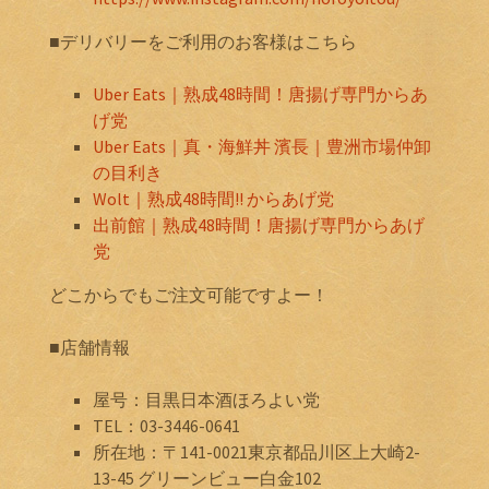
■デリバリーをご利用のお客様はこちら
Uber Eats｜熟成48時間！唐揚げ専門からあ
げ党
Uber Eats｜真・海鮮丼 濱長｜豊洲市場仲卸
の目利き
Wolt｜熟成48時間!! からあげ党
出前館｜熟成48時間！唐揚げ専門からあげ
党
どこからでもご注文可能ですよー！
■店舗情報
屋号：目黒日本酒ほろよい党
TEL：03-3446-0641
所在地：〒141-0021東京都品川区上大崎2-
13-45 グリーンビュー白金102