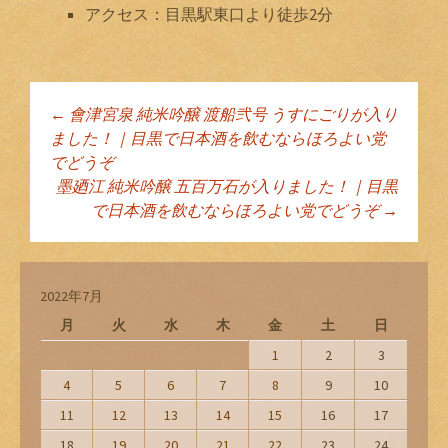
アクセス：目黒駅東口より徒歩2分
←
會津宮泉 純米吟醸 渡船弐号 うすにごりが入り
投稿ナビゲーショ
ました！｜目黒で日本酒を飲むならほろよい党
でどうぞ
墨廼江 純米吟醸 五百万石が入りました！｜目黒
ン
で日本酒を飲むならほろよい党でどうぞ
→
2022年7月
月
火
水
木
金
土
日
1
2
3
4
5
6
7
8
9
10
11
12
13
14
15
16
17
18
19
20
21
22
23
24