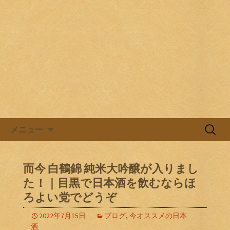
目黒駅前の居酒屋、日本酒バル。
目黒ほろよい党
コンテンツへ移動
検
メニュー
索:
而今 白鶴錦 純米大吟醸が入りまし
た！｜目黒で日本酒を飲むならほ
ろよい党でどうぞ
2022年7月15日
ブログ
,
今オススメの日本
酒