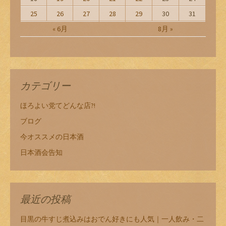
25
26
27
28
29
30
31
« 6月
8月 »
カテゴリー
ほろよい党てどんな店?!
ブログ
今オススメの日本酒
日本酒会告知
最近の投稿
目黒の牛すじ煮込みはおでん好きにも人気｜一人飲み・二