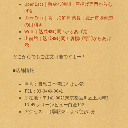
Uber Eats｜熟成48時間！唐揚げ専門からあ
げ党
Uber Eats｜真・海鮮丼 濱長｜豊洲市場仲卸
の目利き
Wolt｜熟成48時間!! からあげ党
出前館｜熟成48時間！唐揚げ専門からあげ
党
どこからでもご注文可能ですよー！
■店舗情報
屋号：目黒日本酒ほろよい党
TEL：03-3446-0641
所在地：〒141-0021東京都品川区上大崎2-
13-45 グリーンビュー白金102
アクセス：目黒駅東口より徒歩2分