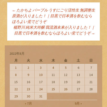
←
たかちよ パープル うすにごり活性生 無調整生
投稿ナビゲーショ
原酒が入りました！｜目黒で日本酒を飲むなら
ほろよい党でどうぞ
楯野川 純米大吟醸 我流酒未来が入りました！｜
ン
目黒で日本酒を飲むならほろよい党でどうぞ
→
2022年8月
月
火
水
木
金
土
日
1
2
3
4
5
6
7
8
9
10
11
12
13
14
15
16
17
18
19
20
21
22
23
24
25
26
27
28
29
30
31
« 7月
9月 »