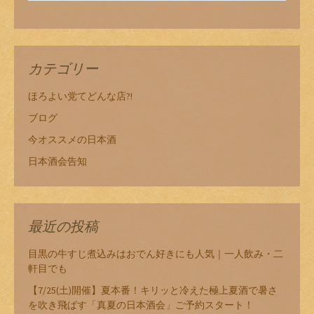
カテゴリー
ほろよい党てどんな店?!
ブログ
今オススメの日本酒
日本酒会告知
最近の投稿
目黒の牛すじ煮込みはおでん好きにも人気｜一人飲み・二
軒目でも
【7/25(土)開催】夏本番！キリッと冷えた極上夏酒で暑さ
を吹き飛ばす「真夏の日本酒会」ご予約スタート！