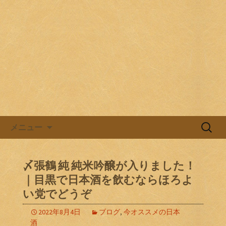
目黒駅前の居酒屋、日本酒バル。
目黒ほろよい党
コンテンツへ移動
検
メニュー
索:
〆張鶴 純 純米吟醸が入りました！
｜目黒で日本酒を飲むならほろよ
い党でどうぞ
2022年8月4日
ブログ
,
今オススメの日本
酒