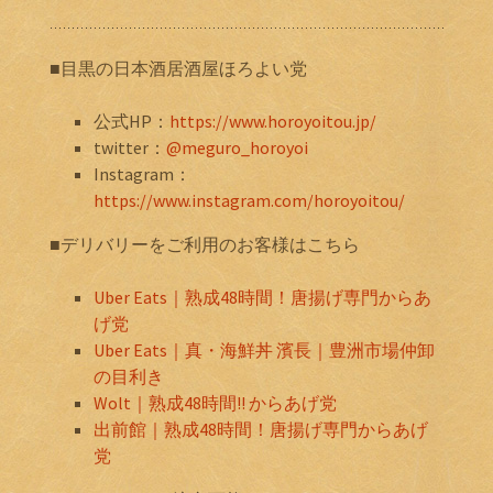
■目黒の日本酒居酒屋ほろよい党
公式HP：
https://www.horoyoitou.jp/
twitter：
@meguro_horoyoi
Instagram：
https://www.instagram.com/horoyoitou/
■デリバリーをご利用のお客様はこちら
Uber Eats｜熟成48時間！唐揚げ専門からあ
げ党
Uber Eats｜真・海鮮丼 濱長｜豊洲市場仲卸
の目利き
Wolt｜熟成48時間!! からあげ党
出前館｜熟成48時間！唐揚げ専門からあげ
党