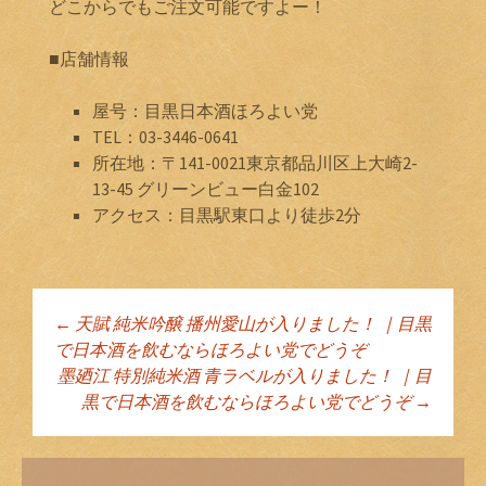
どこからでもご注文可能ですよー！
■店舗情報
屋号：目黒日本酒ほろよい党
TEL：03-3446-0641
所在地：〒141-0021東京都品川区上大崎2-
13-45 グリーンビュー白金102
アクセス：目黒駅東口より徒歩2分
←
天賦 純米吟醸 播州愛山が入りました！ ｜目黒
投稿ナビゲーショ
で日本酒を飲むならほろよい党でどうぞ
墨廼江 特別純米酒 青ラベルが入りました！ ｜目
黒で日本酒を飲むならほろよい党でどうぞ
→
ン