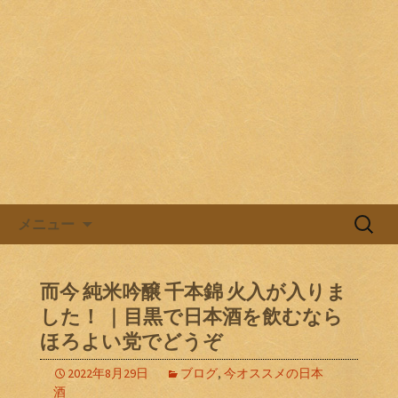
目黒駅前の居酒屋、日本酒バル。
目黒ほろよい党
コンテンツへ移動
検
メニュー
索:
而今 純米吟醸 千本錦 火入が入りま
した！ ｜目黒で日本酒を飲むなら
ほろよい党でどうぞ
2022年8月29日
ブログ
,
今オススメの日本
酒