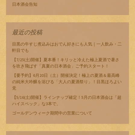
日本酒会告知
最近の投稿
目黒の牛すじ煮込みはおでん好きにも人気｜一人飲み・二
軒目でも
【7/25(土)開催】夏本番！キリッと冷えた極上夏酒で暑さ
を吹き飛ばす「真夏の日本酒会」ご予約スタート！
【要予約】6月20日（土）開催決定！極上の夏酒＆最高峰
の純米大吟醸を浴びる「大人の夏酒祭り」！目黒ほろよい
党
【5/16(土)開催】ラインナップ確定！5月の日本酒会は「超
ハイスペック」な3本で。
ゴールデンウィーク期間中の営業について