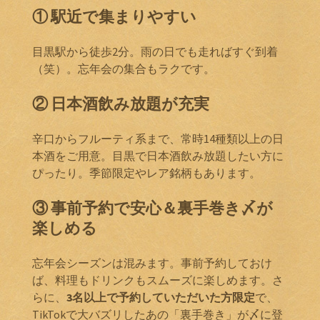
① 駅近で集まりやすい
目黒駅から徒歩2分。雨の日でも走ればすぐ到着
（笑）。忘年会の集合もラクです。
② 日本酒飲み放題が充実
辛口からフルーティ系まで、常時14種類以上の日
本酒をご用意。目黒で日本酒飲み放題したい方に
ぴったり。季節限定やレア銘柄もあります。
③ 事前予約で安心＆裏手巻き〆が
楽しめる
忘年会シーズンは混みます。事前予約しておけ
ば、料理もドリンクもスムーズに楽しめます。さ
らに、
3名以上で予約していただいた方限定
で、
TikTokで大バズリしたあの「裏手巻き」が〆に登