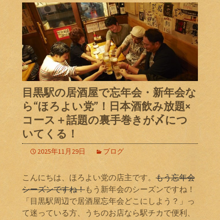
目黒駅の居酒屋で忘年会・新年会な
ら“ほろよい党”！日本酒飲み放題×
コース＋話題の裏手巻きが〆につ
いてくる！
2025年11月29日
ブログ
こんにちは、ほろよい党の店主です。
もう忘年会
シーズンですね！
もう新年会のシーズンですね！
「目黒駅周辺で居酒屋忘年会どこにしよう？」っ
て迷っている方、うちのお店なら駅チカで便利、