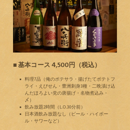
■ 基本コース 4,500円（税込）
料理7品（俺のポテサラ・揚げたてポテトフ
ライ・えびせん・豊洲刺身3種・二晩漬け込
んだほろよい党の唐揚げ・名物煮込み・
〆）
飲み放題2時間（L.O.30分前）
日本酒飲み放題なし（ビール・ハイボー
ル・サワーなど）