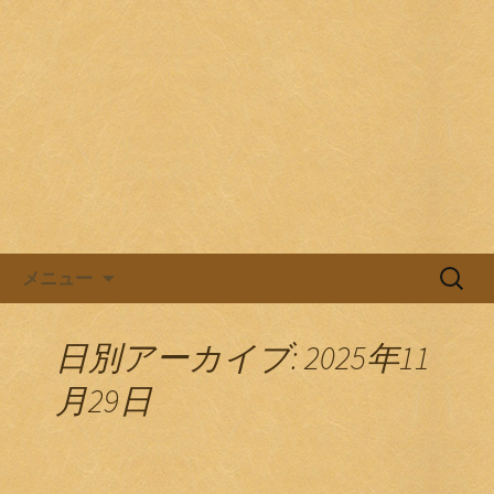
目黒駅前の居酒屋、日本酒バル。
目黒ほろよい党
コンテンツへ移動
検
メニュー
索:
日別アーカイブ: 2025年11
月29日