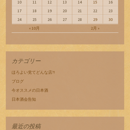
10
11
12
13
14
15
16
17
18
19
20
21
22
23
24
25
26
27
28
29
30
« 10月
2月 »
カテゴリー
ほろよい党てどんな店?!
ブログ
今オススメの日本酒
日本酒会告知
最近の投稿