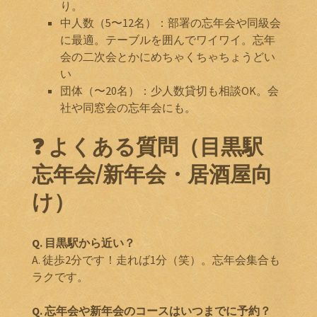
り。
中人数（5〜12名）：部署の忘年会や同級会
に最適。テーブルを囲んでワイワイ。忘年
会の二次会とかにめちゃくちゃちょうどい
い
団体（〜20名）：少人数貸切も相談OK。会
社や同窓会の忘年会にも。
❓ よくある質問（目黒駅
忘年会/新年会・居酒屋向
け）
Q. 目黒駅から近い？
A. 徒歩2分です！走れば1分（笑）。忘年会集合も
ラクです。
Q. 忘年会や新年会のコースはいつまでに予約？