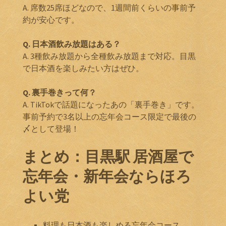
A. 席数25席ほどなので、1週間前くらいの事前予
約が安心です。
Q. 日本酒飲み放題はある？
A. 3種飲み放題から全種飲み放題まで対応。目黒
で日本酒を楽しみたい方はぜひ。
Q. 裏手巻きって何？
A. TikTokで話題になったあの「裏手巻き」です。
事前予約で3名以上の忘年会コース限定で最後の
〆として登場！
まとめ：目黒駅 居酒屋で
忘年会・新年会ならほろ
よい党
料理も日本酒も楽しめる忘年会コース