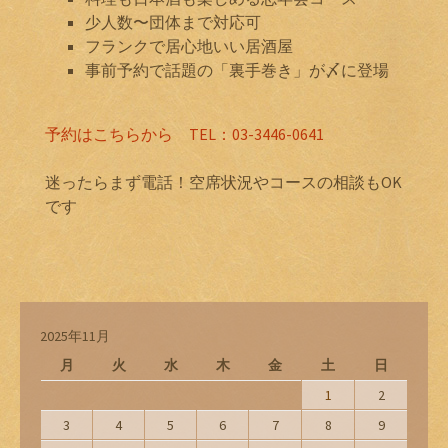
少人数〜団体まで対応可
フランクで居心地いい居酒屋
事前予約で話題の「裏手巻き」が〆に登場
予約はこちらから TEL：03-3446-0641
迷ったらまず電話！空席状況やコースの相談もOK
です
2025年11月
月
火
水
木
金
土
日
1
2
3
4
5
6
7
8
9