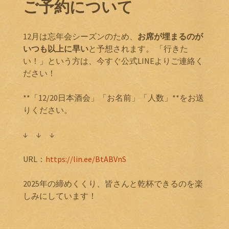
ご予約について
12月は忘年会シーズンのため、
お席が埋まるのが
いつも以上に早い
と予想されます。 「行きた
い！」という方は、今すぐ公式LINEよりご連絡く
ださい！
**「12/20日本酒会」「お名前」「人数」**をお送
りください。
↓ ↓ ↓
URL：
https://lin.ee/BtABVnS
2025年の締めくくり、皆さんと乾杯できるのを楽
しみにしています！