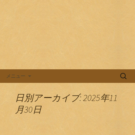
目黒駅前の居酒屋、日本酒バル。
目黒ほろよい党
コンテンツへ移動
検
メニュー
索:
日別アーカイブ: 2025年11
月30日