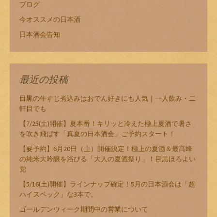
ブログ
今オススメの日本酒
日本酒会告知
最近の投稿
目黒の牛すじ煮込みはおでん好きにも人気｜一人飲み・二
軒目でも
【7/25(土)開催】夏本番！キリッと冷えた極上夏酒で暑さ
を吹き飛ばす「真夏の日本酒会」ご予約スタート！
【要予約】6月20日（土）開催決定！極上の夏酒＆最高峰
の純米大吟醸を浴びる「大人の夏酒祭り」！目黒ほろよい
党
【5/16(土)開催】ラインナップ確定！5月の日本酒会は「超
ハイスペック」な3本で。
ゴールデンウィーク期間中の営業について