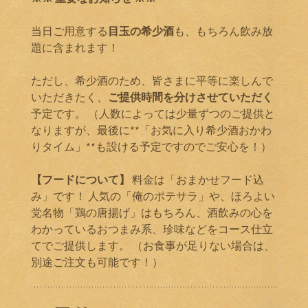
当日ご用意する
目玉の希少酒
も、もちろん飲み放
題に含まれます！
ただし、希少酒のため、皆さまに平等に楽しんで
いただきたく、
ご提供時間を分けさせていただく
予定です。 （人数によっては少量ずつのご提供と
なりますが、最後に**「お気に入り希少酒おかわ
りタイム」**も設ける予定ですのでご安心を！）
【フードについて】
料金は「おまかせフード込
み」です！ 人気の「俺のポテサラ」や、ほろよい
党名物「鶏の唐揚げ」はもちろん、酒飲みの心を
わかっているおつまみ系、珍味などをコース仕立
てでご提供します。 （お食事が足りない場合は、
別途ご注文も可能です！）