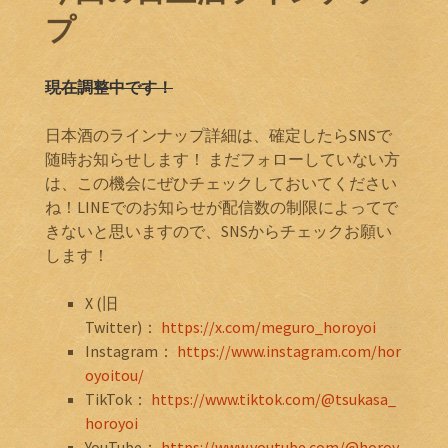
プ
現在調整中です！
日本酒のラインナップ詳細は、確定したらSNSで
随時お知らせします！ まだフォローしていない方
は、この機会にぜひチェックしておいてください
ね！LINEでのお知らせが配信数の制限によってで
きないと思いますので、SNSからチェックお願い
します！
X (旧
Twitter)：
https://x.com/meguro_horoyoi
Instagram：
https://www.instagram.com/hor
oyoitou/
TikTok：
https://www.tiktok.com/@tsukasa_
horoyoi
YouTube：
https://www.youtube.com/@horoy