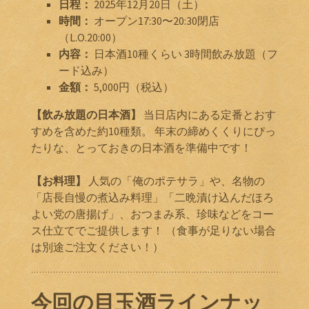
日程：
2025年12月20日（土）
時間：
オープン17:30〜20:30閉店
（L.O.20:00）
内容：
日本酒10種くらい 3時間飲み放題（フ
ード込み）
金額：
5,000円（税込）
【飲み放題の日本酒】
当日店内にある定番とおす
すめを含めた約10種類。 年末の締めくくりにぴっ
たりな、とっておきの日本酒を準備中です！
【お料理】
人気の「俺のポテサラ」や、名物の
「店長自慢の煮込み料理」「二晩漬け込んだほろ
よい党の唐揚げ」、おつまみ系、珍味などをコー
ス仕立てでご提供します！ （食事が足りない場合
は別途ご注文ください！）
今回の目玉酒ラインナッ