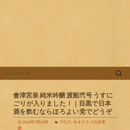
目黒駅前の居酒屋、日本酒バル。
目黒ほろよい党
コンテンツへ移動
検
メニュー
索:
會津宮泉 純米吟醸 渡船弐号 うすに
ごりが入りました！｜目黒で日本
酒を飲むならほろよい党でどうぞ
2022年7月14日
ブログ
,
今オススメの日本
酒