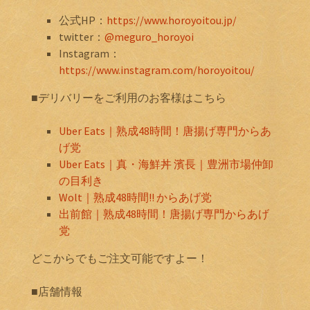
公式HP：
https://www.horoyoitou.jp/
twitter：
@meguro_horoyoi
Instagram：
https://www.instagram.com/horoyoitou/
■デリバリーをご利用のお客様はこちら
Uber Eats｜熟成48時間！唐揚げ専門からあ
げ党
Uber Eats｜真・海鮮丼 濱長｜豊洲市場仲卸
の目利き
Wolt｜熟成48時間!! からあげ党
出前館｜熟成48時間！唐揚げ専門からあげ
党
どこからでもご注文可能ですよー！
■店舗情報