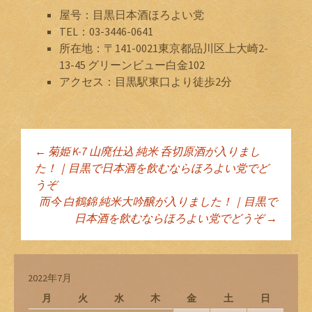
屋号：目黒日本酒ほろよい党
TEL：03-3446-0641
所在地：〒141-0021東京都品川区上大崎2-
13-45 グリーンビュー白金102
アクセス：目黒駅東口より徒歩2分
←
菊姫 K-7 山廃仕込 純米 呑切原酒が入りまし
投稿ナビゲーショ
た！｜目黒で日本酒を飲むならほろよい党でど
うぞ
而今 白鶴錦 純米大吟醸が入りました！｜目黒で
ン
日本酒を飲むならほろよい党でどうぞ
→
2022年7月
月
火
水
木
金
土
日