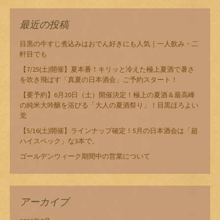
最近の投稿
目黒の牛すじ煮込みはおでん好きにも人気｜一人飲み・二
軒目でも
【7/25(土)開催】夏本番！キリッと冷えた極上夏酒で暑さ
を吹き飛ばす「真夏の日本酒会」ご予約スタート！
【要予約】6月20日（土）開催決定！極上の夏酒＆最高峰
の純米大吟醸を浴びる「大人の夏酒祭り」！目黒ほろよい
党
【5/16(土)開催】ラインナップ確定！5月の日本酒会は「超
ハイスペック」な3本で。
ゴールデンウィーク期間中の営業について
アーカイブ