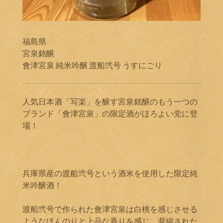
福島県
宮泉銘醸
會津宮泉 純米吟醸 渡船弐号 うすにごり
人気日本酒「写楽」を醸す宮泉銘醸のもう一つの
ブランド「會津宮泉」の限定酒がほろよい党に登
場！
兵庫県産の渡船弐号という酒米を使用した限定純
米吟醸酒！
渡船弐号で作られた會津宮泉は白桃を感じさせる
ようなほんのりと上品な香りを感じ、凝縮された