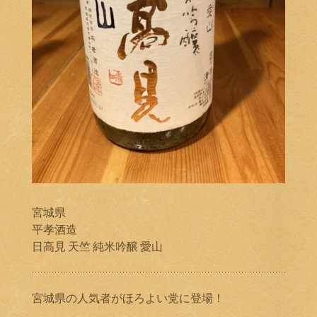
宮城県
平孝酒造
日高見 天竺 純米吟醸 愛山
宮城県の人気者がほろよい党に登場！