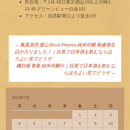
所在地：〒141-0021東京都品川区上大崎2-
13-45 グリーンビュー白金102
アクセス：目黒駅東口より徒歩2分
←
鳳凰美田 愛山 Black Phoenix 純米吟醸 無濾過生
投稿ナビゲーショ
詰が入りました！｜目黒で日本酒を飲むならほ
ろよい党でどうぞ
磯自慢 青春 純米吟醸50｜目黒で日本酒を飲むな
ン
らほろよい党でどうぞ
→
2022年7月
月
火
水
木
金
土
日
1
2
3
4
5
6
7
8
9
10