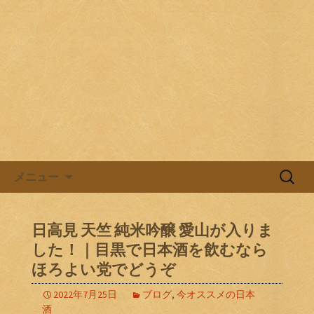
目黒駅前の居酒屋、日本酒バル。
目黒ほろよい党
コンテンツへ移動
検
メニュー
索:
日高見 天竺 純米吟醸 愛山が入りま
した！｜目黒で日本酒を飲むなら
ほろよい党でどうぞ
2022年7月25日
ブログ
,
今オススメの日本
酒