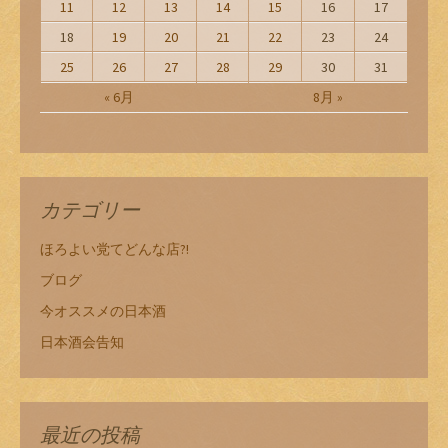
11
12
13
14
15
16
17
18
19
20
21
22
23
24
25
26
27
28
29
30
31
« 6月
8月 »
カテゴリー
ほろよい党てどんな店?!
ブログ
今オススメの日本酒
日本酒会告知
最近の投稿