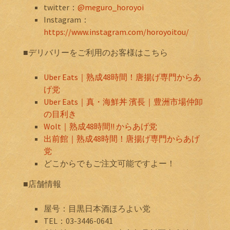
twitter：
@meguro_horoyoi
Instagram：
https://www.instagram.com/horoyoitou/
■デリバリーをご利用のお客様はこちら
Uber Eats｜熟成48時間！唐揚げ専門からあ
げ党
Uber Eats｜真・海鮮丼 濱長｜豊洲市場仲卸
の目利き
Wolt｜熟成48時間!! からあげ党
出前館｜熟成48時間！唐揚げ専門からあげ
党
どこからでもご注文可能ですよー！
■店舗情報
屋号：目黒日本酒ほろよい党
TEL：03-3446-0641